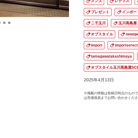
メンズ
レディス
プレゼント
インポー
二子玉川
玉川髙島屋
オブスタイル
newop
import
importserec
tamagawatakashimaya
オブスタイル玉川髙島屋SC
2025年4月13日
※掲載の情報は投稿日時点のもので
は売場係員までお問い合わせくださ