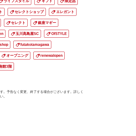
ライフスタイル
ギフト
限定品
ト
セレクトショップ
エレガント
セレクト
銀座マギー
en
玉川髙島屋SC
OfSTYLE
tshop
futakotamagawa
オープニング
renewalopen
南館3階
す。予告なく変更、終了する場合がございます。詳しく
い。