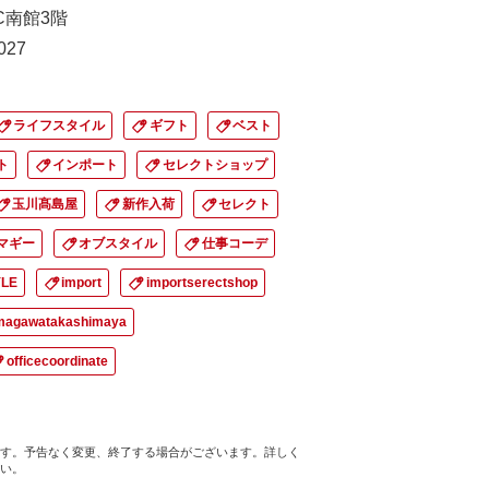
•C南館3階
027
ライフスタイル
ギフト
ベスト
ト
インポート
セレクトショップ
玉川髙島屋
新作入荷
セレクト
マギー
オブスタイル
仕事コーデ
YLE
import
importserectshop
magawatakashimaya
officecoordinate
す。予告なく変更、終了する場合がございます。詳しく
い。