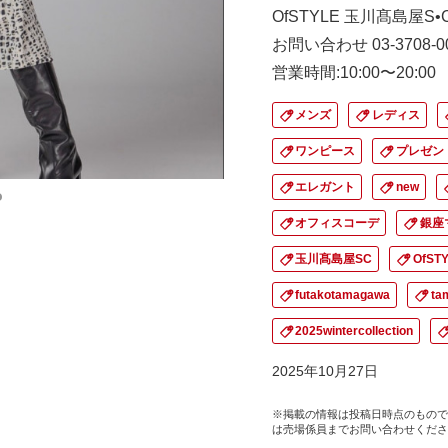
OfSTYLE 玉川髙島屋S
お問い合わせ 03-3708-0
営業時間:10:00〜20:00
メンズ
レディス
ワンピース
プレゼン
エレガント
new
オフィスコーデ
銀座
玉川髙島屋SC
OfST
futakotamagawa
ta
2025wintercollection
2025年10月27日
※掲載の情報は投稿日時点のもので
は売場係員までお問い合わせくださ