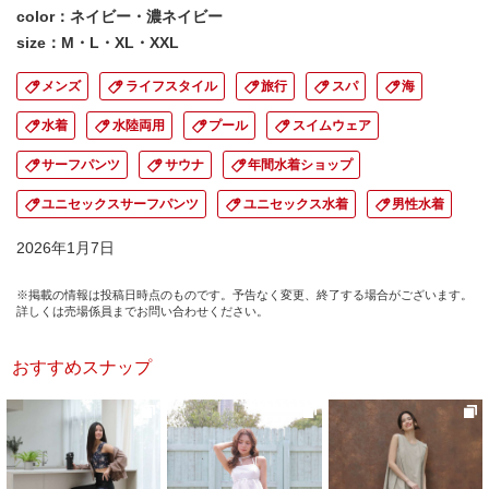
color：ネイビー・濃ネイビー
size：M・L・XL・XXL
メンズ
ライフスタイル
旅行
スパ
海
水着
水陸両用
プール
スイムウェア
サーフパンツ
サウナ
年間水着ショップ
ユニセックスサーフパンツ
ユニセックス水着
男性水着
2026年1月7日
※掲載の情報は投稿日時点のものです。予告なく変更、終了する場合がございます。
詳しくは売場係員までお問い合わせください。
おすすめスナップ