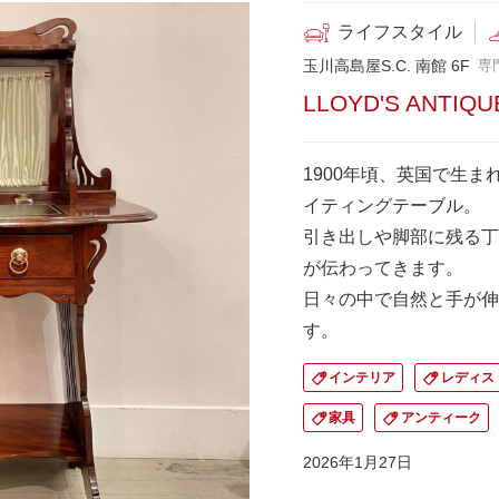
ライフスタイル
玉川高島屋S.C. 南館 6F
専
LLOYD'S ANTIQU
1900年頃、英国で生
イティングテーブル。
引き出しや脚部に残る丁
が伝わってきます。
日々の中で自然と手が伸
す。
インテリア
レディス
家具
アンティーク
2026年1月27日