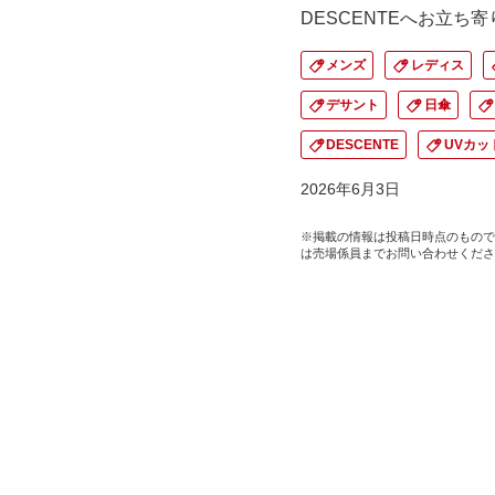
DESCENTEへお立ち
メンズ
レディス
デサント
日傘
DESCENTE
UVカッ
2026年6月3日
※掲載の情報は投稿日時点のもので
は売場係員までお問い合わせくださ