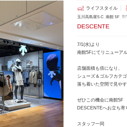
ライフスタイル
玉川高島屋S.C. 南館 5F
専
DESCENTE
7/1(水)より
南館5Fにてリニューア
店舗面積も倍になり、
シューズ＆ゴルフカテゴ
落ち着いた空間で見やす
ぜひこの機会に南館5F
DESCENTEへお立ち
スタッフ一同