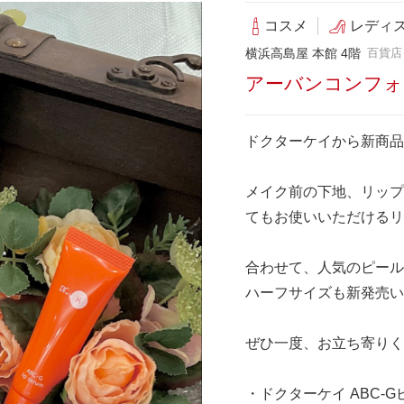
コスメ
レディ
横浜高島屋 本館 4階
百貨店
アーバンコンフォ
ドクターケイから新商品
メイク前の下地、リップ
てもお使いいただけるリ
合わせて、人気のピール
ハーフサイズも新発売い
ぜひ一度、お立ち寄りく
・ドクターケイ ABC-G