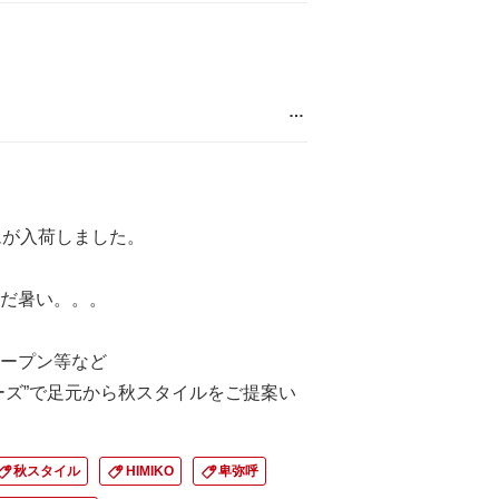
…
ムが入荷しました。
だ暑い。。。
ープン等など
ーズ”で足元から秋スタイルをご提案い
秋スタイル
HIMIKO
卑弥呼