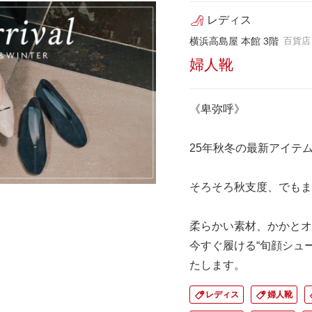
レディス
横浜高島屋 本館 3階
百貨店
婦人靴
《卑弥呼》
25年秋冬の最新アイテ
そろそろ秋支度、でもま
柔らかい素材、かかとオ
今すぐ履ける“旬顔シュ
たします。
レディス
婦人靴