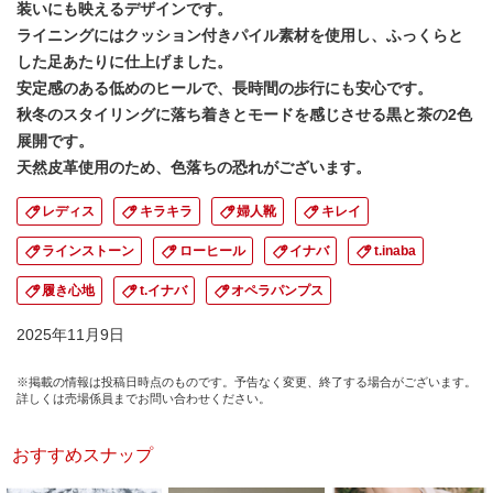
装いにも映えるデザインです。
ライニングにはクッション付きパイル素材を使用し、ふっくらと
した足あたりに仕上げました。
安定感のある低めのヒールで、長時間の歩行にも安心です。
秋冬のスタイリングに落ち着きとモードを感じさせる黒と茶の2色
展開です。
天然皮革使用のため、色落ちの恐れがございます。
レディス
キラキラ
婦人靴
キレイ
ラインストーン
ローヒール
イナバ
t.inaba
履き心地
t.イナバ
オペラパンプス
2025年11月9日
※掲載の情報は投稿日時点のものです。予告なく変更、終了する場合がございます。
詳しくは売場係員までお問い合わせください。
おすすめスナップ