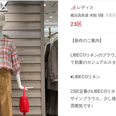
レディス
横浜高島屋 本館 5階
百貨店
23区
【新作のご案内】
LIBECOリネンのブ
て初夏のカジュアルスタ
♦︎LIBECOリネン
23区定番のLIBECO
ザインブラウス。少し後
雰囲気です♪