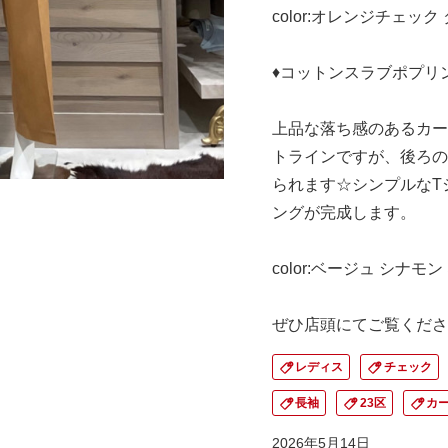
color:オレンジチェッ
♦︎コットンスラブポプリ
上品な落ち感のあるカー
トラインですが、後ろの
られます☆シンプルなT
ングが完成します。
color:ベージュ シナモ
ぜひ店頭にてご覧くださ
レディス
チェック
長袖
23区
カ
2026年5月14日