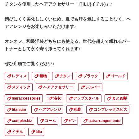
チタンを使用したヘアアクセサリー「ITiLU(イチル)」♪
錆びにくく劣化しにくいため、夏でも汗を気にすることなく、ヘ
アアレンジをお楽しみいただけます♪
オンオフ、和装洋装どちらにも使える、世代を超えて頼れるパー
トナーとして永く寄り添ってくれます♪
ぜひ店頭でご覧ください♪
レディス
着物
チタン
ブラック
ゴールド
スティック
ヘアアクセサリー
シルバー
hairaccessories
浴衣
アップスタイル
まとめ髪
titanium
ヘアアレンジ
和装
コンプレックスビズ
complexbiz
コーム
ピン
hairarrangements
イチル
itilu