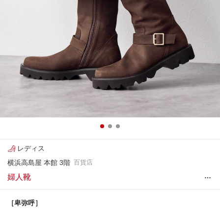
レディス
横浜高島屋 本館 3階
百貨店
…
婦人靴
［卑弥呼］